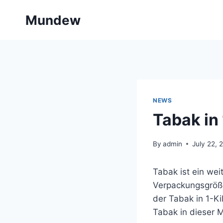
Skip
Mundew
to
content
NEWS
Tabak in 
By
admin
July 22, 
Tabak ist ein wei
Verpackungsgrößen
der Tabak in 1-Ki
Tabak in dieser 