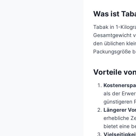
Was ist Taba
Tabak in 1-Kilog
Gesamtgewicht vo
den üblichen kle
Packungsgröße bi
Vorteile vo
Kostenerspa
als der Erwer
günstigeren 
Längerer Vor
erhebliche Ze
bietet eine 
Vielseitigkei