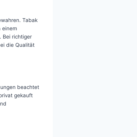
bewahren. Tabak
n einem
Bei richtiger
i die Qualität
lungen beachtet
privat gekauft
und