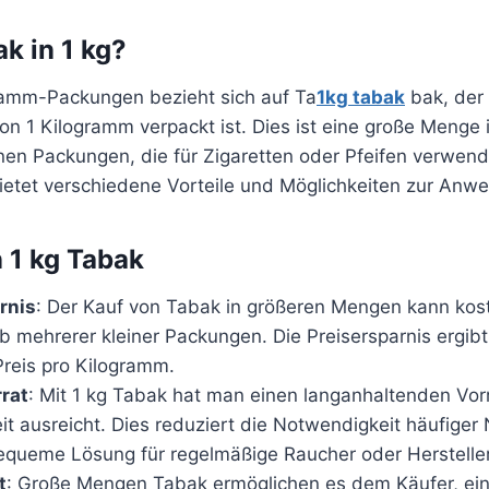
k in 1 kg?
ramm-Packungen bezieht sich auf Ta
1kg tabak
bak, der 
n 1 Kilogramm verpackt ist. Dies ist eine große Menge 
inen Packungen, die für Zigaretten oder Pfeifen verwen
etet verschiedene Vorteile und Möglichkeiten zur Anw
n 1 kg Tabak
rnis
: Der Kauf von Tabak in größeren Mengen kann kos
b mehrerer kleiner Packungen. Die Preisersparnis ergibt
Preis pro Kilogramm.
rat
: Mit 1 kg Tabak hat man einen langanhaltenden Vorr
it ausreicht. Dies reduziert die Notwendigkeit häufige
bequeme Lösung für regelmäßige Raucher oder Hersteller
t
: Große Mengen Tabak ermöglichen es dem Käufer, ein