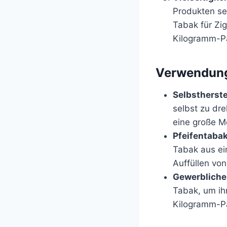
Produkten sel
Tabak für Zi
Kilogramm-Pa
Verwendung
Selbstherste
selbst zu dr
eine große M
Pfeifentabak
Tabak aus ei
Auffüllen vo
Gewerbliche
Tabak, um ihr
Kilogramm-Pa