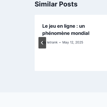
Similar Posts
he
Le jeu en ligne : un
tassium
phénomène mondial
By
letrank
May 12, 2025
4