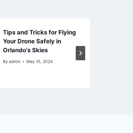
Tips and Tricks for Flying
Navigat
Your Drone Safely in
Challen
Orlando’s Skies
on Lau
Busine
By
admin
May 10, 2024
By
admin