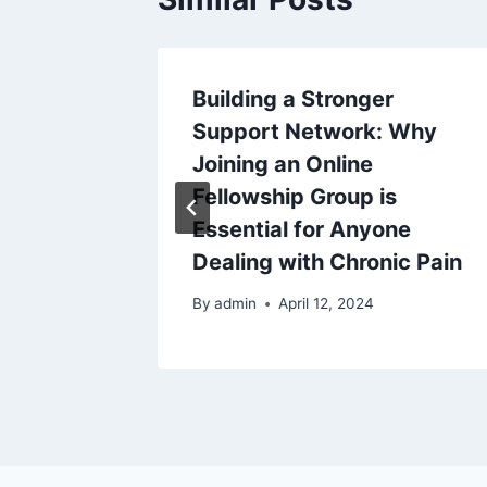
 Flying
Building a Stronger
n
Support Network: Why
Joining an Online
Fellowship Group is
Essential for Anyone
Dealing with Chronic Pain
By
admin
April 12, 2024