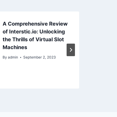
A Comprehensive Review
Unlocki
of Interstic.io: Unlocking
Stunnin
the Thrills of Virtual Slot
Art of 
Machines
Photog
By
admin
September 2, 2023
By
admin