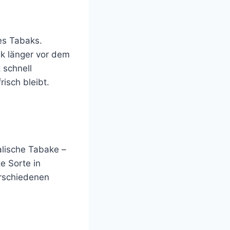
es Tabaks.
k länger vor dem
 schnell
isch bleibt.
alische Tabake –
e Sorte in
erschiedenen