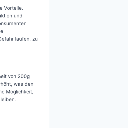
e Vorteile.
ktion und
 Konsumenten
ie
efahr laufen, zu
heit von 200g
rhöht, was den
ne Möglichkeit,
leiben.