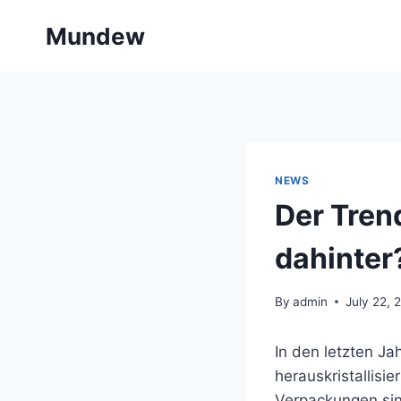
Skip
Mundew
to
content
NEWS
Der Tren
dahinter
By
admin
July 22, 
In den letzten J
herauskristallis
Verpackungen si