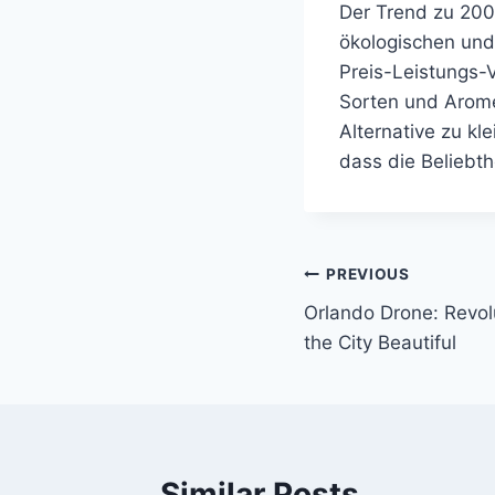
Der Trend zu 200
ökologischen und
Preis-Leistungs-V
Sorten und Aromen
Alternative zu kl
dass die Beliebt
Post
PREVIOUS
Orlando Drone: Revolu
navigation
the City Beautiful
Similar Posts