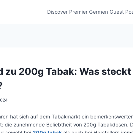
Discover Premier Germen Guest Pos
d zu 200g Tabak: Was steckt
?
2024
ahren hat sich auf dem Tabakmarkt ein bemerkenswerter
iert: die zunehmende Beliebtheit von 200g Tabakdosen. 
nd sowohl bei
200g tabak
als auch bei Herstellern imme